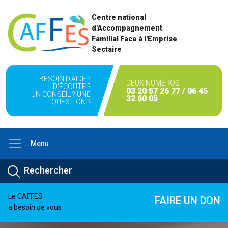
Centre national
d'Accompagnement
Familial Face à l'Emprise
Sectaire
BESOIN D'AIDE ?
DEUX NUMÉROS
D'ÉCOUTE ?
03 20 57 26 77 / 06 45
UN CONSEIL ? UNE
32 60 05
QUESTION ?
Menu
Le CAFFES
FAIRE UN DON
a besoin de vous