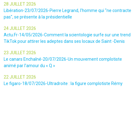
28 JUILLET 2026
Libération-23/07/2026-Pierre Legrand, l'homme qui "ne contracte
pas", se présente à la présidentielle
24 JUILLET 2026
Actu.Fr-14/05/2026-Comment la scientologie surfe sur une trend
TikTok pour attirer les adeptes dans ses locaux de Saint -Denis
23 JUILLET 2026
Le canars Enchaîné-20/07/2026-Un mouvement complotiste
animé par l’amour du « Q »
22 JUILLET 2026
Le figaro-18/07/2026-Ultradroite : la figure complotiste Rémy
Daillet et 14 autres personnes vont être jugés en septembre à Paris
22 JUILLET 2026
La libre-19/07/2026-Andrew Tate, le gourou masculiniste rattrapé
par la justice
22 JUILLET 2026
Nice Matin-16/07/2026-« Ce qui est impressionnant, c’est leur