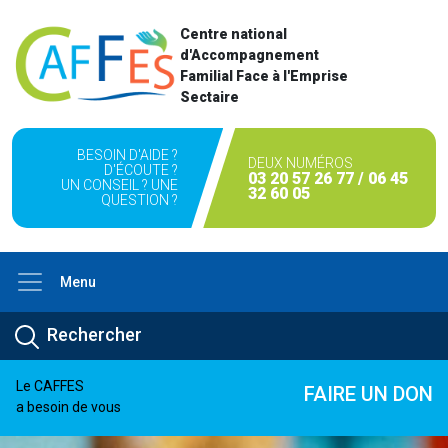
Centre national
d'Accompagnement
Familial Face à l'Emprise
Sectaire
BESOIN D'AIDE ?
DEUX NUMÉROS
D'ÉCOUTE ?
03 20 57 26 77 / 06 45
UN CONSEIL ? UNE
32 60 05
QUESTION ?
Menu
Le CAFFES
FAIRE UN DON
a besoin de vous