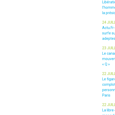
Libérat
l'homme
la prési
24 JUIL
Actu.Fr
surfe su
adeptes
23 JUIL
Le cana
mouveme
« Q »
22 JUIL
Le figar
complot
personn
Paris
22 JUIL
La libr