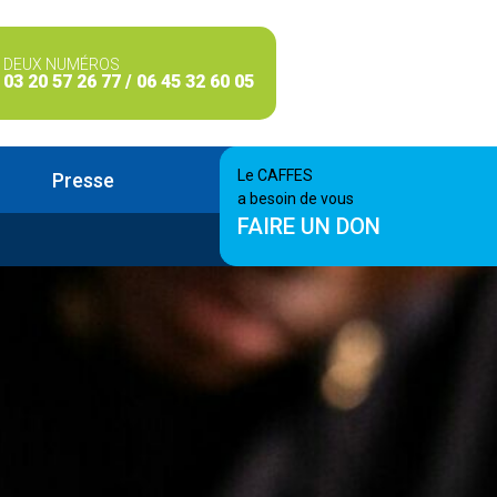
DEUX NUMÉROS
03 20 57 26 77 / 06 45 32 60 05
Le CAFFES
Presse
a besoin de vous
FAIRE UN DON