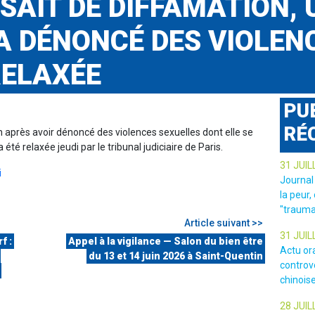
SAIT DE DIFFAMATION, 
A DÉNONCÉ DES VIOLEN
RELAXÉE
PU
RÉ
n après avoir dénoncé des violences sexuelles dont elle se
été relaxée jeudi par le tribunal judiciaire de Paris.
31 JUIL
i
Journal
la peur,
"trauma
Article suivant >>
31 JUIL
f :
Appel à la vigilance — Salon du bien être
Actu or
du 13 et 14 juin 2026 à Saint-Quentin
controv
chinois
28 JUIL