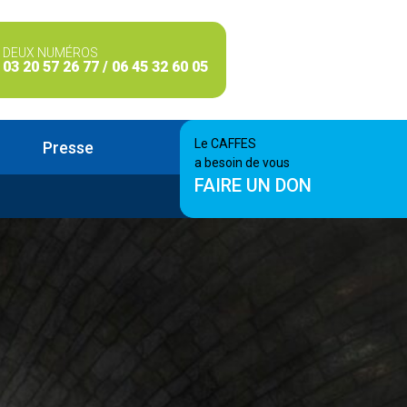
DEUX NUMÉROS
03 20 57 26 77 / 06 45 32 60 05
Le CAFFES
Presse
a besoin de vous
FAIRE UN DON