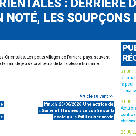
IENTALES : DERRIÈRE D
 NOTÉ, LES SOUPÇONS 
PU
RÉ
-Orientales. Les petits villages de l’arrière-pays, souvent
terrain de jeu de profiteurs de la faiblesse humaine.
31 JUIL
i
Journal
la peur,
"trauma
Article suivant >>
31 JUIL
de
lfm.ch-25/06/2026-Une actrice de
Actu or
« Game of Thrones » se confie sur la
controv
de
secte qui a failli ruiner sa vie
chinois
28 JUIL