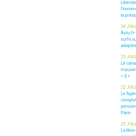
Libérat
l'homme
la prési
24 JUIL
Actu.Fr
surfe su
adeptes
23 JUIL
Le cana
mouveme
« Q »
22 JUIL
Le figar
complot
personn
Paris
22 JUIL
La libr