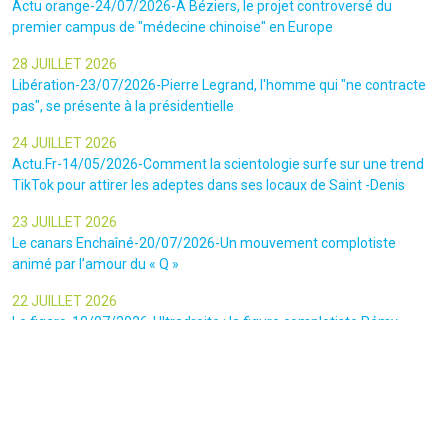
Actu orange-24/07/2026-A Béziers, le projet controversé du
premier campus de "médecine chinoise" en Europe
28 JUILLET 2026
Libération-23/07/2026-Pierre Legrand, l'homme qui "ne contracte
pas", se présente à la présidentielle
24 JUILLET 2026
Actu.Fr-14/05/2026-Comment la scientologie surfe sur une trend
TikTok pour attirer les adeptes dans ses locaux de Saint -Denis
23 JUILLET 2026
Le canars Enchaîné-20/07/2026-Un mouvement complotiste
animé par l’amour du « Q »
22 JUILLET 2026
Le figaro-18/07/2026-Ultradroite : la figure complotiste Rémy
Daillet et 14 autres personnes vont être jugés en septembre à Paris
22 JUILLET 2026
La libre-19/07/2026-Andrew Tate, le gourou masculiniste rattrapé
par la justice