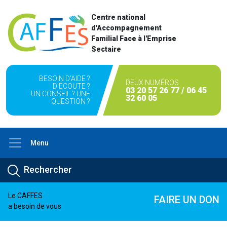
Centre national
d'Accompagnement
Familial Face à l'Emprise
Sectaire
BESOIN D'AIDE ?
DEUX NUMÉROS
D'ÉCOUTE ?
03 20 57 26 77 / 06 45
UN CONSEIL ? UNE
32 60 05
QUESTION ?
Menu
Le CAFFES
FAIRE UN DON
a besoin de vous