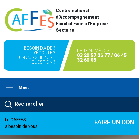
Centre national
d'Accompagnement
Familial Face à l'Emprise
Sectaire
BESOIN D'AIDE ?
DEUX NUMÉROS
D'ÉCOUTE ?
03 20 57 26 77 / 06 45
UN CONSEIL ? UNE
32 60 05
QUESTION ?
Menu
Le CAFFES
FAIRE UN DON
a besoin de vous