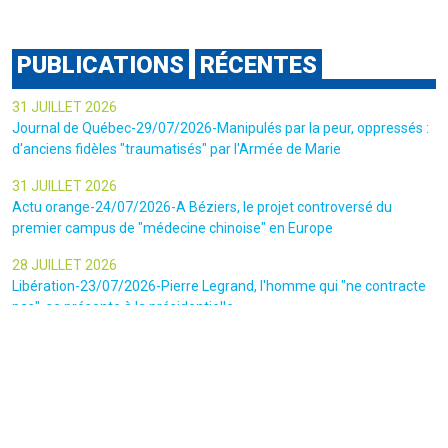
PUBLICATIONS
RÉCENTES
31 JUILLET 2026
Journal de Québec-29/07/2026-Manipulés par la peur, oppressés :
d'anciens fidèles "traumatisés" par l'Armée de Marie
31 JUILLET 2026
Actu orange-24/07/2026-A Béziers, le projet controversé du
premier campus de "médecine chinoise" en Europe
28 JUILLET 2026
Libération-23/07/2026-Pierre Legrand, l'homme qui "ne contracte
pas", se présente à la présidentielle
24 JUILLET 2026
Actu.Fr-14/05/2026-Comment la scientologie surfe sur une trend
TikTok pour attirer les adeptes dans ses locaux de Saint -Denis
23 JUILLET 2026
Le canars Enchaîné-20/07/2026-Un mouvement complotiste