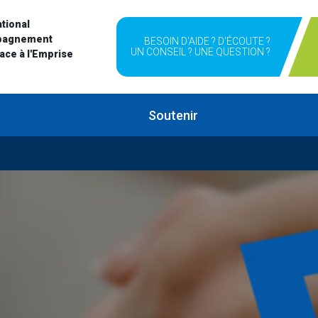
tional
pagnement
BESOIN D'AIDE ? D'ÉCOUTE ?
UN CONSEIL ? UNE QUESTION ?
Face à l'Emprise
Soutenir