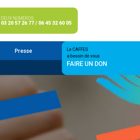
DEUX NUMÉROS
03 20 57 26 77 / 06 45 32 60 05
Le CAFFES
Presse
a besoin de vous
FAIRE UN DON