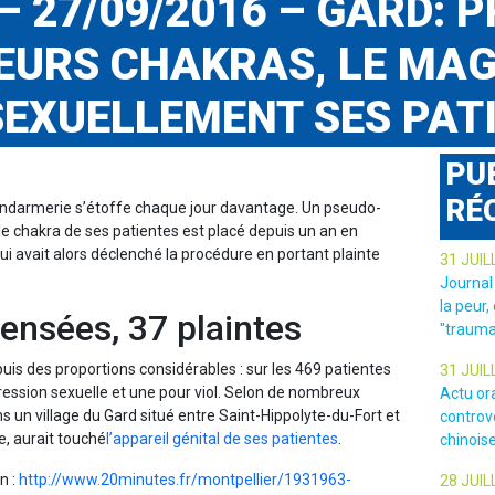
– 27/09/2016 – GARD: 
EURS CHAKRAS, LE MA
SEXUELLEMENT SES PAT
PU
RÉ
ndarmerie s’étoffe chaque jour davantage. Un pseudo-
e chakra de ses patientes est placé depuis un an en
ui avait alors déclenché la procédure en portant plainte
31 JUIL
Journal
la peur,
ensées, 37 plaintes
"trauma
epuis des proportions considérables : sur les 469 patientes
31 JUIL
ression sexuelle et une pour viol. Selon de nombreux
Actu or
 un village du Gard situé entre Saint-Hippolyte-du-Fort et
controv
e, aurait touché
l’appareil génital de ses patientes
.
chinois
n :
http://www.20minutes.fr/montpellier/1931963-
28 JUIL