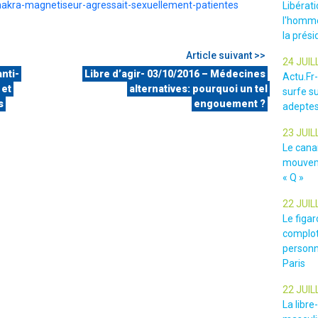
akra-magnetiseur-agressait-sexuellement-patientes
Libérat
l'homme
la prési
Article suivant >>
24 JUIL
nti-
Libre d’agir- 03/10/2016 – Médecines
Actu.Fr
 et
alternatives: pourquoi un tel
surfe su
s
engouement ?
adeptes
23 JUIL
Le cana
mouveme
« Q »
22 JUIL
Le figar
complot
personn
Paris
22 JUIL
La libr