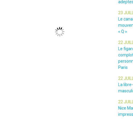
adeptes
23 JUIL
Le cana
mouveme
« Q »
22 JUIL
Le figar
complot
personn
Paris
22 JUIL
La libr
masculin
22 JUIL
Nice Ma
impressi
les gen
Article suivant >>
l’empris
Journée mondiale contre le cancer