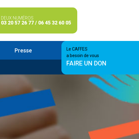
DEUX NUMÉROS
03 20 57 26 77 / 06 45 32 60 05
Le CAFFES
Presse
a besoin de vous
FAIRE UN DON