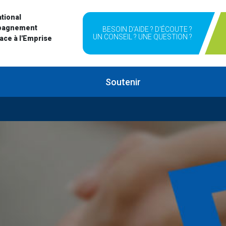
tional
pagnement
BESOIN D'AIDE ? D'ÉCOUTE ?
UN CONSEIL ? UNE QUESTION ?
Face à l'Emprise
Soutenir