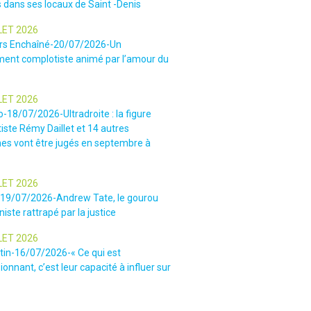
 dans ses locaux de Saint -Denis
LET 2026
rs Enchaîné-20/07/2026-Un
nt complotiste animé par l’amour du
LET 2026
o-18/07/2026-Ultradroite : la figure
iste Rémy Daillet et 14 autres
es vont être jugés en septembre à
LET 2026
e-19/07/2026-Andrew Tate, le gourou
iste rattrapé par la justice
LET 2026
tin-16/07/2026-« Ce qui est
onnant, c’est leur capacité à influer sur
s » : le patron des gendarmes raconte
e sectaire qui régnait lors des