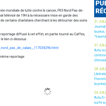
PU
RÉ
urnée mondiale de lutte contre le cancer, FR3 Nord Pas-de-
al télévisé de 19H à la nécessaire mise en garde des
de certains charlatans cherchant à les détourner des soins
31 JUIL
Journal
la peur,
reportage diffusé à cet effet, en partie tourné au Caffes,
"trauma
le lien ci-dessous :
31 JUIL
20_nord_pas_de_calais_,117034296.html
Actu or
controv
 même reportage:
chinois
28 JUIL
Libérat
l'homme
la prési
24 JUIL
Actu.Fr
surfe su