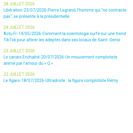
28 JUILLET 2026
Libération-23/07/2026-Pierre Legrand, l'homme qui "ne contracte
pas", se présente à la présidentielle
24 JUILLET 2026
Actu.Fr-14/05/2026-Comment la scientologie surfe sur une trend
TikTok pour attirer les adeptes dans ses locaux de Saint -Denis
23 JUILLET 2026
Le canars Enchaîné-20/07/2026-Un mouvement complotiste
animé par l’amour du « Q »
22 JUILLET 2026
Le figaro-18/07/2026-Ultradroite : la figure complotiste Rémy
Daillet et 14 autres personnes vont être jugés en septembre à Paris
22 JUILLET 2026
La libre-19/07/2026-Andrew Tate, le gourou masculiniste rattrapé
par la justice
22 JUILLET 2026
Nice Matin-16/07/2026-« Ce qui est impressionnant, c’est leur