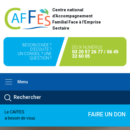
Centre national
d'Accompagnement
Familial Face à l'Emprise
Sectaire
BESOIN D'AIDE ?
DEUX NUMÉROS
D'ÉCOUTE ?
03 20 57 26 77 / 06 45
UN CONSEIL ? UNE
32 60 05
QUESTION ?
Menu
Le CAFFES
FAIRE UN DON
a besoin de vous