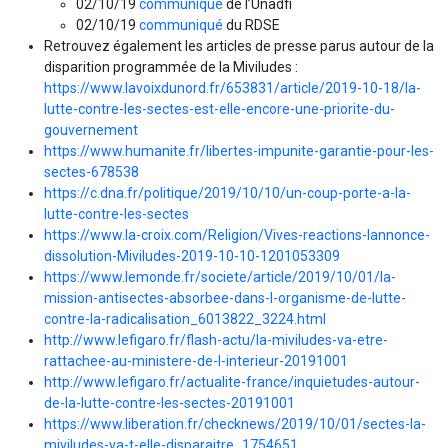
02/10/19
communiqué
de l’Unadfi
02/10/19
communiqué
du RDSE
Retrouvez également les articles de presse parus autour de la
disparition programmée de la Miviludes :
https://www.lavoixdunord.fr/653831/article/2019-10-18/la-
lutte-contre-les-sectes-est-elle-encore-une-priorite-du-
gouvernement
https://www.humanite.fr/libertes-impunite-garantie-pour-les-
sectes-678538
https://c.dna.fr/politique/2019/10/10/un-coup-porte-a-la-
lutte-contre-les-sectes
https://www.la-croix.com/Religion/Vives-reactions-lannonce-
dissolution-Miviludes-2019-10-10-1201053309
https://www.lemonde.fr/societe/article/2019/10/01/la-
mission-antisectes-absorbee-dans-l-organisme-de-lutte-
contre-la-radicalisation_6013822_3224.html
http://www.lefigaro.fr/flash-actu/la-miviludes-va-etre-
rattachee-au-ministere-de-l-interieur-20191001
http://www.lefigaro.fr/actualite-france/inquietudes-autour-
de-la-lutte-contre-les-sectes-20191001
https://www.liberation.fr/checknews/2019/10/01/sectes-la-
miviludes-va-t-elle-disparaitre_1754651