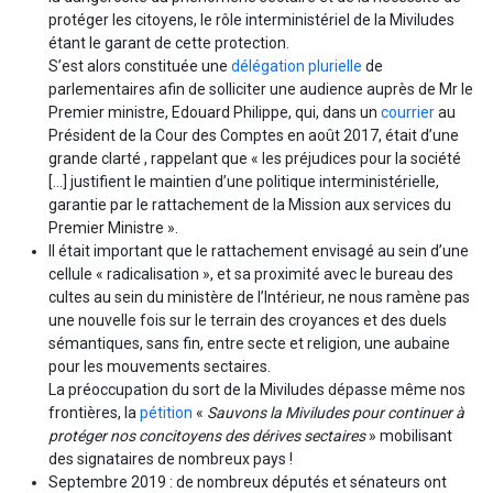
protéger les citoyens, le rôle interministériel de la Miviludes
étant le garant de cette protection.
S’est alors constituée une
délégation plurielle
de
parlementaires afin de solliciter une audience auprès de Mr le
Premier ministre, Edouard Philippe, qui, dans un
courrier
au
Président de la Cour des Comptes en août 2017, était d’une
grande clarté , rappelant que « les préjudices pour la société
[…] justifient le maintien d’une politique interministérielle,
garantie par le rattachement de la Mission aux services du
Premier Ministre ».
Il était important que le rattachement envisagé au sein d’une
cellule « radicalisation », et sa proximité avec le bureau des
cultes au sein du ministère de l’Intérieur, ne nous ramène pas
une nouvelle fois sur le terrain des croyances et des duels
sémantiques, sans fin, entre secte et religion, une aubaine
pour les mouvements sectaires.
La préoccupation du sort de la Miviludes dépasse même nos
frontières, la
pétition
«
Sauvons la Miviludes pour continuer à
protéger nos concitoyens des dérives sectaires
» mobilisant
des signataires de nombreux pays !
Septembre 2019 : de nombreux députés et sénateurs ont