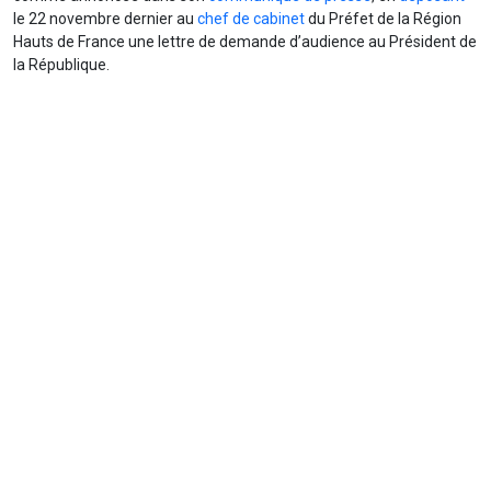
le 22 novembre dernier au
chef de cabinet
du Préfet de la Région
Hauts de France une lettre de demande d’audience au Président de
la République.
Retrouvez le coup de colère de Mr Georges Fenech, ancien
président de la Miviludes, dans l’émission de CNEWS du 26/11/19, à
partir d’1h40 en cliquant
ici.
Un grand merci Mr Fenech de ce
soutien continu à la Miviludes et à la nécessité de la conserver!
Nous sommes à vos côtés.
Fin janvier 2020, le CAFFES a déposé, auprès des conseillères du
Président de la République rencontrées, la
pétition
mise en ligne en
octobre 2019, dotée de plus de 6355 signatures issues de 50 pays
du monde entier!
A toutes celles et ceux qui se sont mobilisés chaque jour pour
conserver la Miviludes, un GRAND MERCI !
Aujourd’hui, la Miviludes semble rattachée au Ministère de
l’Intérieur, au sein du Comité Interministériel de Prévention de la
Délinquance et de la Radicalisation (CIPDR), dans un pôle