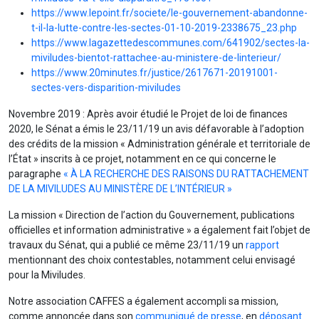
https://www.lepoint.fr/societe/le-gouvernement-abandonne-
t-il-la-lutte-contre-les-sectes-01-10-2019-2338675_23.php
https://www.lagazettedescommunes.com/641902/sectes-la-
miviludes-bientot-rattachee-au-ministere-de-linterieur/
https://www.20minutes.fr/justice/2617671-20191001-
sectes-vers-disparition-miviludes
Novembre 2019 : Après avoir étudié le Projet de loi de finances
2020, le Sénat a émis le 23/11/19 un avis défavorable à l’adoption
des crédits de la mission « Administration générale et territoriale de
l’État » inscrits à ce projet, notamment en ce qui concerne le
paragraphe
« À LA RECHERCHE DES RAISONS DU RATTACHEMENT
DE LA MIVILUDES AU MINISTÈRE DE L’INTÉRIEUR »
La mission « Direction de l’action du Gouvernement, publications
officielles et information administrative » a également fait l’objet de
travaux du Sénat, qui a publié ce même 23/11/19 un
rapport
mentionnant des choix contestables, notamment celui envisagé
pour la Miviludes.
Notre association CAFFES a également accompli sa mission,
comme annoncée dans son
communiqué de presse
, en
déposant