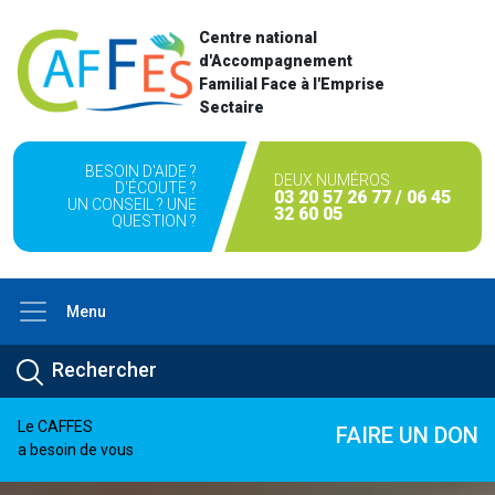
Centre national
d'Accompagnement
Familial Face à l'Emprise
Sectaire
BESOIN D'AIDE ?
DEUX NUMÉROS
D'ÉCOUTE ?
03 20 57 26 77 / 06 45
UN CONSEIL ? UNE
32 60 05
QUESTION ?
Menu
Le CAFFES
FAIRE UN DON
a besoin de vous