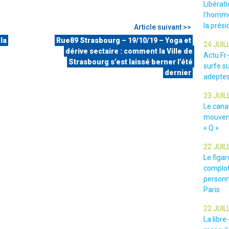
Libérat
l'homme
la prési
Article suivant >>
 la
Rue89 Strasbourg – 19/10/19 – Yoga et
24 JUIL
dérive sectaire : comment la Ville de
Actu.Fr
Strasbourg s’est laissé berner l’été
surfe su
dernier
adeptes
23 JUIL
Le cana
mouveme
« Q »
22 JUIL
Le figar
complot
personn
Paris
22 JUIL
La libr