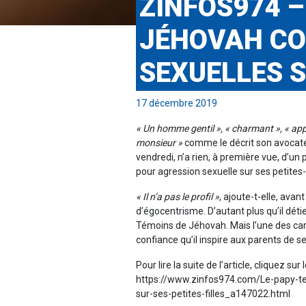
ZINFOS974 –
JÉHOVAH CO
SEXUELLES S
17 décembre 2019
« Un homme gentil », « charmant », « appr
monsieur »
comme le décrit son avocate,
vendredi, n’a rien, à première vue, d’un
pour agression sexuelle sur ses petites-f
« Il n’a pas le profil »
, ajoute-t-elle, avan
d’égocentrisme. D’autant plus qu’il détie
Témoins de Jéhovah. Mais l’une des cara
confiance qu’il inspire aux parents de s
Pour lire la suite de l’article, cliquez sur l
https://www.zinfos974.com/Le-papy-t
sur-ses-petites-filles_a147022.html