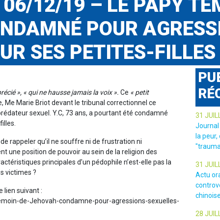
 06/12/19 – LE PAPY TÉ
NDAMNÉ POUR AGRESS
UR SES PETITES-FILLES
PU
RÉ
écié », « qui ne hausse jamais la voix ».
Ce
« petit
 Me Marie Briot devant le tribunal correctionnel ce
 prédateur sexuel. Y.C, 73 ans, a pourtant été condamné
31 JUIL
illes.
Journal
la peur,
t de rappeler qu’il ne souffre ni de frustration ni
"trauma
nt une position de pouvoir au sein de la religion des
ctéristiques principales d’un pédophile n’est-elle pas la
31 JUIL
es victimes ?
Actu or
controv
e lien suivant :
chinois
emoin-de-Jehovah-condamne-pour-agressions-sexuelles-
28 JUIL