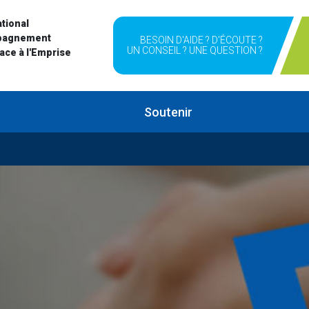
tional
pagnement
BESOIN D'AIDE ? D'ÉCOUTE ?
UN CONSEIL ? UNE QUESTION ?
Face à l'Emprise
Soutenir