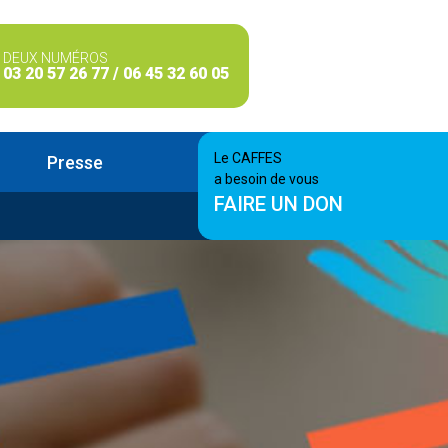
DEUX NUMÉROS
03 20 57 26 77 / 06 45 32 60 05
Le CAFFES
Presse
a besoin de vous
FAIRE UN DON