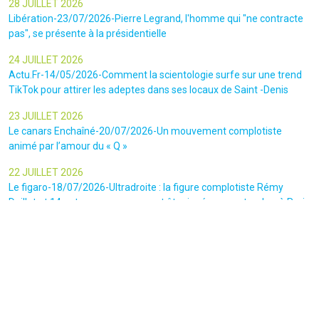
28 JUILLET 2026
Libération-23/07/2026-Pierre Legrand, l'homme qui "ne contracte
pas", se présente à la présidentielle
24 JUILLET 2026
Actu.Fr-14/05/2026-Comment la scientologie surfe sur une trend
TikTok pour attirer les adeptes dans ses locaux de Saint -Denis
23 JUILLET 2026
Le canars Enchaîné-20/07/2026-Un mouvement complotiste
animé par l’amour du « Q »
22 JUILLET 2026
Le figaro-18/07/2026-Ultradroite : la figure complotiste Rémy
Daillet et 14 autres personnes vont être jugés en septembre à Paris
22 JUILLET 2026
La libre-19/07/2026-Andrew Tate, le gourou masculiniste rattrapé
par la justice
22 JUILLET 2026
Nice Matin-16/07/2026-« Ce qui est impressionnant, c’est leur
capacité à influer sur les gens » : le patron des gendarmes raconte