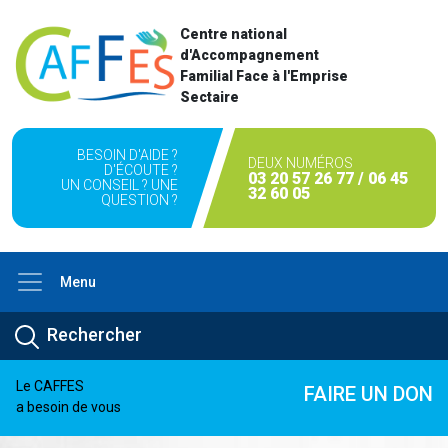
Centre national
d'Accompagnement
Familial Face à l'Emprise
Sectaire
BESOIN D'AIDE ?
DEUX NUMÉROS
D'ÉCOUTE ?
03 20 57 26 77 / 06 45
UN CONSEIL ? UNE
32 60 05
QUESTION ?
Menu
Le CAFFES
FAIRE UN DON
a besoin de vous