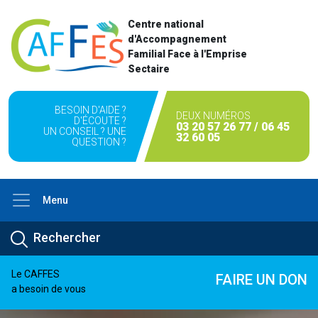
Centre national
d'Accompagnement
Familial Face à l'Emprise
Sectaire
BESOIN D'AIDE ?
DEUX NUMÉROS
D'ÉCOUTE ?
03 20 57 26 77 / 06 45
UN CONSEIL ? UNE
32 60 05
QUESTION ?
Menu
Le CAFFES
FAIRE UN DON
a besoin de vous