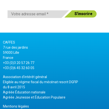
CAFFES
7 rue des jardins
59000 Lille
France
+33 (0)3 20 57 26 77
+33 (0)6 45 32 60 05
Association d'intérêt général
Eligible au régime fiscal du mécénat rescrit DGFIP
du 8 avril 2015
Agréée Éducation nationale
Agréée Jeunesse et Éducation Populaire
Mentions légales