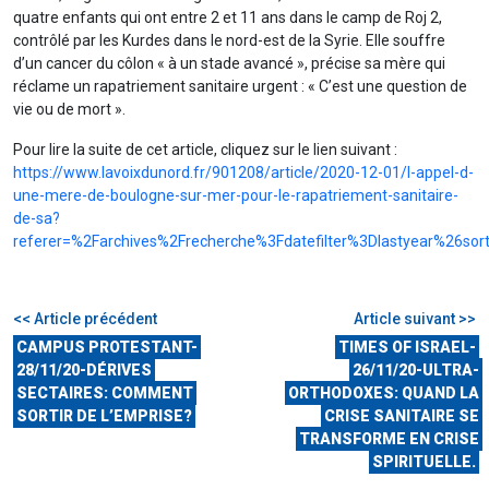
quatre enfants qui ont entre 2 et 11 ans dans le camp de Roj 2,
contrôlé par les Kurdes dans le nord-est de la Syrie. Elle souffre
d’un cancer du côlon « à un stade avancé », précise sa mère qui
réclame un rapatriement sanitaire urgent : « C’est une question de
vie ou de mort ».
Pour lire la suite de cet article, cliquez sur le lien suivant :
https://www.lavoixdunord.fr/901208/article/2020-12-01/l-appel-d-
une-mere-de-boulogne-sur-mer-pour-le-rapatriement-sanitaire-
de-sa?
referer=%2Farchives%2Frecherche%3Fdatefilter%3Dlastyear%
<< Article précédent
Article suivant >>
CAMPUS PROTESTANT-
TIMES OF ISRAEL-
28/11/20-DÉRIVES
26/11/20-ULTRA-
SECTAIRES: COMMENT
ORTHODOXES: QUAND LA
SORTIR DE L’EMPRISE?
CRISE SANITAIRE SE
TRANSFORME EN CRISE
SPIRITUELLE.