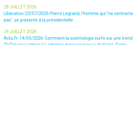
28 JUILLET 2026
Libération-23/07/2026-Pierre Legrand, l'homme qui "ne contracte
pas", se présente à la présidentielle
24 JUILLET 2026
Actu.Fr-14/05/2026-Comment la scientologie surfe sur une trend
TikTok pour attirer les adeptes dans ses locaux de Saint -Denis
23 JUILLET 2026
Le canars Enchaîné-20/07/2026-Un mouvement complotiste
animé par l’amour du « Q »
22 JUILLET 2026
Le figaro-18/07/2026-Ultradroite : la figure complotiste Rémy
Daillet et 14 autres personnes vont être jugés en septembre à Paris
22 JUILLET 2026
La libre-19/07/2026-Andrew Tate, le gourou masculiniste rattrapé
par la justice
22 JUILLET 2026
Nice Matin-16/07/2026-« Ce qui est impressionnant, c’est leur