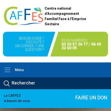
Centre national
d'Accompagnement
Familial Face à l'Emprise
Sectaire
BESOIN D'AIDE ?
DEUX NUMÉROS
D'ÉCOUTE ?
03 20 57 26 77 / 06 45
UN CONSEIL ? UNE
32 60 05
QUESTION ?
Menu
Le CAFFES
FAIRE UN DON
a besoin de vous