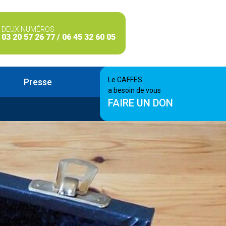
DEUX NUMÉROS
03 20 57 26 77 / 06 45 32 60 05
Le CAFFES
Presse
a besoin de vous
FAIRE UN DON