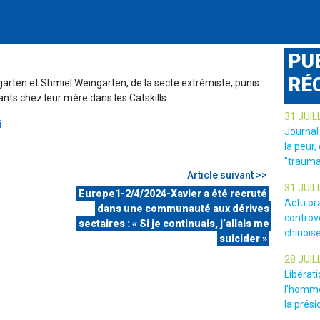
PU
RÉ
arten et Shmiel Weingarten, de la secte extrémiste, punis
ts chez leur mère dans les Catskills.
31 JUIL
i
Journal
la peur,
"trauma
Article suivant >>
31 JUIL
Europe1-2/4/2024-Xavier a été recruté
Actu or
dans une communauté aux dérives
controv
sectaires : « Si je continuais, j’allais me
chinois
suicider »
28 JUIL
Libérat
l'homme
la prési