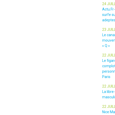
24 JUIL
Actu.Fr
surfe su
adeptes
23 JUIL
Le cana
mouveme
« Q »
22 JUIL
Le figar
complot
personn
Paris
22 JUIL
La libr
masculin
22 JUIL
Nice Ma