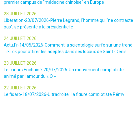
premier campus de "médecine chinoise" en Europe
28 JUILLET 2026
Libération-23/07/2026-Pierre Legrand, l'homme qui "ne contracte
pas", se présente à la présidentielle
24 JUILLET 2026
Actu.Fr-14/05/2026-Comment la scientologie surfe sur une trend
TikTok pour attirer les adeptes dans ses locaux de Saint -Denis
23 JUILLET 2026
Le canars Enchaîné-20/07/2026-Un mouvement complotiste
animé par l’amour du « Q »
22 JUILLET 2026
Le figaro-18/07/2026-Ultradroite : la figure complotiste Rémy
Daillet et 14 autres personnes vont être jugés en septembre à Paris
22 JUILLET 2026
La libre-19/07/2026-Andrew Tate, le gourou masculiniste rattrapé
par la justice
22 JUILLET 2026