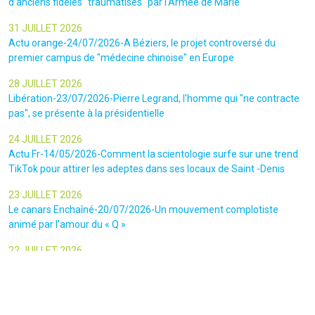
d'anciens fidèles "traumatisés" par l'Armée de Marie
31 JUILLET 2026
Actu orange-24/07/2026-A Béziers, le projet controversé du
premier campus de "médecine chinoise" en Europe
28 JUILLET 2026
Libération-23/07/2026-Pierre Legrand, l'homme qui "ne contracte
pas", se présente à la présidentielle
24 JUILLET 2026
Actu.Fr-14/05/2026-Comment la scientologie surfe sur une trend
TikTok pour attirer les adeptes dans ses locaux de Saint -Denis
23 JUILLET 2026
Le canars Enchaîné-20/07/2026-Un mouvement complotiste
animé par l’amour du « Q »
22 JUILLET 2026
Le figaro-18/07/2026-Ultradroite : la figure complotiste Rémy
Daillet et 14 autres personnes vont être jugés en septembre à Paris
22 JUILLET 2026