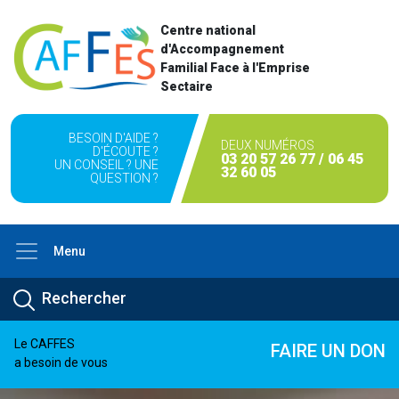
Centre national
d'Accompagnement
Familial Face à l'Emprise
Sectaire
BESOIN D'AIDE ?
DEUX NUMÉROS
D'ÉCOUTE ?
03 20 57 26 77 / 06 45
UN CONSEIL ? UNE
32 60 05
QUESTION ?
Menu
Le CAFFES
FAIRE UN DON
a besoin de vous