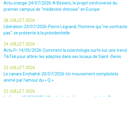
Actu orange-24/07/2026-A Béziers, le projet controversé du
premier campus de "médecine chinoise" en Europe
28 JUILLET 2026
Libération-23/07/2026-Pierre Legrand, l'homme qui "ne contracte
pas", se présente à la présidentielle
24 JUILLET 2026
Actu.Fr-14/05/2026-Comment la scientologie surfe sur une trend
TikTok pour attirer les adeptes dans ses locaux de Saint -Denis
23 JUILLET 2026
Le canars Enchaîné-20/07/2026-Un mouvement complotiste
animé par l’amour du « Q »
22 JUILLET 2026
Le figaro-18/07/2026-Ultradroite : la figure complotiste Rémy
Daillet et 14 autres personnes vont être jugés en septembre à Paris
22 JUILLET 2026
La libre-19/07/2026-Andrew Tate, le gourou masculiniste rattrapé
par la justice