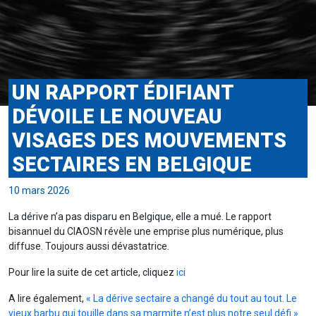
UN RAPPORT ÉDIFIANT
DÉVOILE LE NOUVEAU
VISAGES DES MOUVEMENTS
SECTAIRES EN BELGIQUE
10 mars 2026
La dérive n’a pas disparu en Belgique, elle a mué. Le rapport
bisannuel du CIAOSN révèle une emprise plus numérique, plus
diffuse. Toujours aussi dévastatrice.
Pour lire la suite de cet article, cliquez
ici
A lire également,
« La dérive sectaire a changé du tout au tout. Le
vieux barbu qui touille dans sa marmite n’est plus notre seul défi »