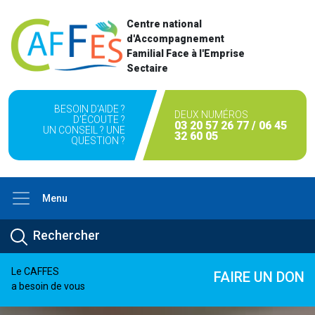
Centre national
d'Accompagnement
Familial Face à l'Emprise
Sectaire
BESOIN D'AIDE ?
DEUX NUMÉROS
D'ÉCOUTE ?
03 20 57 26 77 / 06 45
UN CONSEIL ? UNE
32 60 05
QUESTION ?
Menu
Le CAFFES
FAIRE UN DON
a besoin de vous