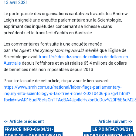
13 avril 2021
Le porte-parole des organisations caritatives travaillistes Andrew
Leigh a signalé une enquête parlementaire sur la Scientologie,
exprimant des inquiétudes concernant sa richesse «sans
précédent» et le transfert d’actifs en Australie.
Les commentaires font suite à une enquête menée
par
The Age
et
The Sydney Morning Herald a
révélé que l’Église de
Scientologie avait
transféré des dizaines de millions de dollars en
Australie
depuis l’offshore et avait réalisé 65,4 millions de dollars
de bénéfices nets non imposables depuis 2013.
Pour lire la suite de cet article, cliquez sur le lien suivant :
https://www.smh.com.au/national/labor-flags-parliamentary-
inquiry-into-scientology-s-tax-free-riches-20210406-p57gvt.html?
fbclid=lwAR15uaP8etsCnTTAqBA4Up4leHvxbnDuDuv%20P5E6uM2
<< Article précédent
Article suivant >>
FRANCE INFO-06/04/21-
LE POINT-07/04/21-
COVID 19: « DES NOUVEAUX
GEORGES FENECH: « ON