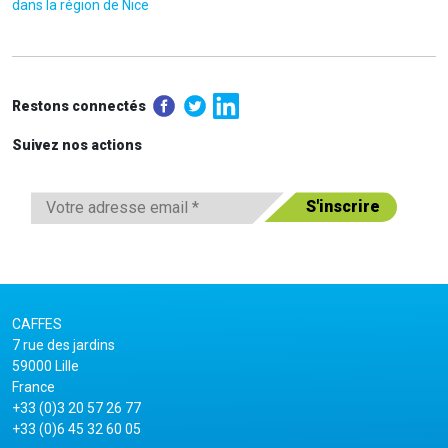
dans la région de Nice
Restons connectés
Suivez nos actions
CAFFES
7 rue des jardins
59000 Lille
France
+33 (0)3 20 57 26 77
+33 (0)6 45 32 60 05