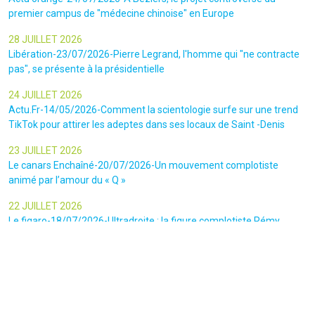
premier campus de "médecine chinoise" en Europe
28 JUILLET 2026
Libération-23/07/2026-Pierre Legrand, l'homme qui "ne contracte
pas", se présente à la présidentielle
24 JUILLET 2026
Actu.Fr-14/05/2026-Comment la scientologie surfe sur une trend
TikTok pour attirer les adeptes dans ses locaux de Saint -Denis
23 JUILLET 2026
Le canars Enchaîné-20/07/2026-Un mouvement complotiste
animé par l’amour du « Q »
22 JUILLET 2026
Le figaro-18/07/2026-Ultradroite : la figure complotiste Rémy
Daillet et 14 autres personnes vont être jugés en septembre à Paris
22 JUILLET 2026
La libre-19/07/2026-Andrew Tate, le gourou masculiniste rattrapé
par la justice