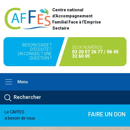
Centre national
d'Accompagnement
Familial Face à l'Emprise
Sectaire
BESOIN D'AIDE ?
DEUX NUMÉROS
D'ÉCOUTE ?
03 20 57 26 77 / 06 45
UN CONSEIL ? UNE
32 60 05
QUESTION ?
Menu
Le CAFFES
FAIRE UN DON
a besoin de vous