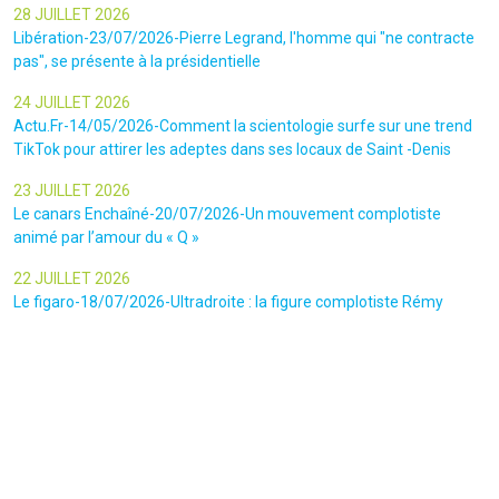
28 JUILLET 2026
Libération-23/07/2026-Pierre Legrand, l'homme qui "ne contracte
pas", se présente à la présidentielle
24 JUILLET 2026
Actu.Fr-14/05/2026-Comment la scientologie surfe sur une trend
TikTok pour attirer les adeptes dans ses locaux de Saint -Denis
23 JUILLET 2026
Le canars Enchaîné-20/07/2026-Un mouvement complotiste
animé par l’amour du « Q »
22 JUILLET 2026
Le figaro-18/07/2026-Ultradroite : la figure complotiste Rémy
Daillet et 14 autres personnes vont être jugés en septembre à Paris
22 JUILLET 2026
La libre-19/07/2026-Andrew Tate, le gourou masculiniste rattrapé
par la justice
22 JUILLET 2026
Nice Matin-16/07/2026-« Ce qui est impressionnant, c’est leur