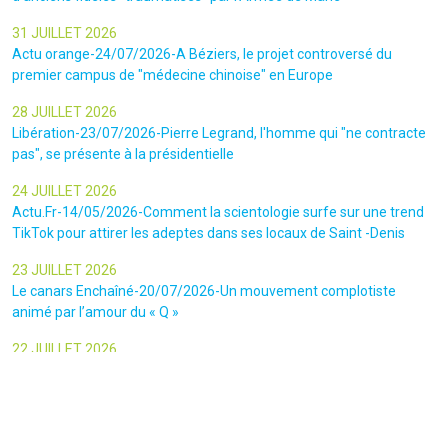
31 JUILLET 2026
Actu orange-24/07/2026-A Béziers, le projet controversé du
premier campus de "médecine chinoise" en Europe
28 JUILLET 2026
Libération-23/07/2026-Pierre Legrand, l'homme qui "ne contracte
pas", se présente à la présidentielle
24 JUILLET 2026
Actu.Fr-14/05/2026-Comment la scientologie surfe sur une trend
TikTok pour attirer les adeptes dans ses locaux de Saint -Denis
23 JUILLET 2026
Le canars Enchaîné-20/07/2026-Un mouvement complotiste
animé par l’amour du « Q »
22 JUILLET 2026
Le figaro-18/07/2026-Ultradroite : la figure complotiste Rémy
Daillet et 14 autres personnes vont être jugés en septembre à Paris
22 JUILLET 2026