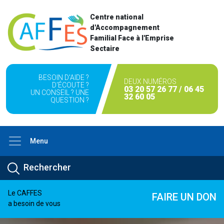
Centre national
d'Accompagnement
Familial Face à l'Emprise
Sectaire
BESOIN D'AIDE ?
DEUX NUMÉROS
D'ÉCOUTE ?
03 20 57 26 77 / 06 45
UN CONSEIL ? UNE
32 60 05
QUESTION ?
Menu
Le CAFFES
FAIRE UN DON
a besoin de vous