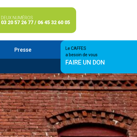
DEUX NUMÉROS
03 20 57 26 77 / 06 45 32 60 05
Le CAFFES
Presse
a besoin de vous
FAIRE UN DON