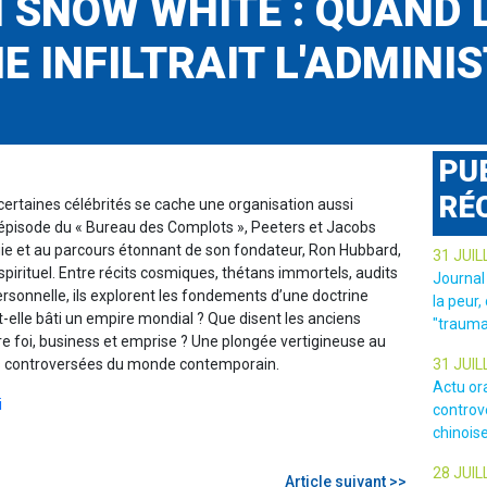
 SNOW WHITE : QUAND L
E INFILTRAIT L'ADMINI
PU
RÉ
certaines célébrités se cache une organisation aussi
épisode du « Bureau des Complots », Peeters et Jacobs
gie et au parcours étonnant de son fondateur, Ron Hubbard,
31 JUIL
pirituel. Entre récits cosmiques, thétans immortels, audits
Journal
rsonnelle, ils explorent les fondements d’une doctrine
la peur,
elle bâti un empire mondial ? Que disent les anciens
"trauma
tre foi, business et emprise ? Une plongée vertigineuse au
lus controversées du monde contemporain.
31 JUIL
Actu or
i
controv
chinois
28 JUIL
Article suivant >>