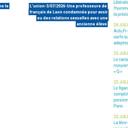
Libérat
ne le
L’union-3/07/2026-Une professeure de
l'homme
français de Laon condamnée pour avoir
la prési
eu des relations sexuelles avec une
ancienne élève
24 JUIL
Actu.Fr
surfe su
adeptes
23 JUIL
Le cana
mouveme
« Q »
22 JUIL
Le figar
complot
personn
Paris
22 JUIL
La libr