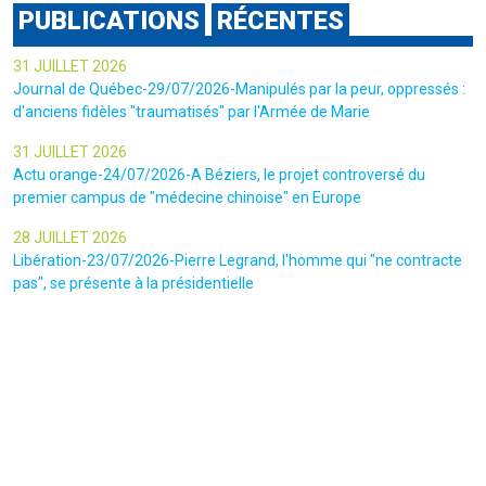
PUBLICATIONS
RÉCENTES
31 JUILLET 2026
Journal de Québec-29/07/2026-Manipulés par la peur, oppressés :
d'anciens fidèles "traumatisés" par l'Armée de Marie
31 JUILLET 2026
Actu orange-24/07/2026-A Béziers, le projet controversé du
premier campus de "médecine chinoise" en Europe
28 JUILLET 2026
Libération-23/07/2026-Pierre Legrand, l'homme qui "ne contracte
pas", se présente à la présidentielle
24 JUILLET 2026
Actu.Fr-14/05/2026-Comment la scientologie surfe sur une trend
TikTok pour attirer les adeptes dans ses locaux de Saint -Denis
23 JUILLET 2026
Le canars Enchaîné-20/07/2026-Un mouvement complotiste
animé par l’amour du « Q »