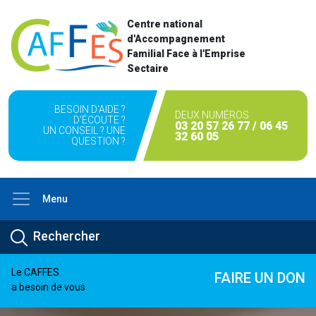
Centre national
d'Accompagnement
Familial Face à l'Emprise
Sectaire
BESOIN D'AIDE ?
DEUX NUMÉROS
D'ÉCOUTE ?
03 20 57 26 77 / 06 45
UN CONSEIL ? UNE
32 60 05
QUESTION ?
Menu
Le CAFFES
FAIRE UN DON
a besoin de vous