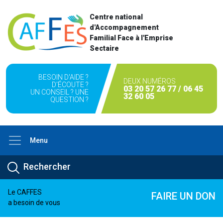
Centre national
d'Accompagnement
Familial Face à l'Emprise
Sectaire
BESOIN D'AIDE ?
DEUX NUMÉROS
D'ÉCOUTE ?
03 20 57 26 77 / 06 45
UN CONSEIL ? UNE
32 60 05
QUESTION ?
Menu
Le CAFFES
FAIRE UN DON
a besoin de vous