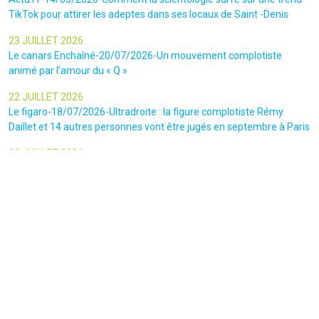
TikTok pour attirer les adeptes dans ses locaux de Saint -Denis
23 JUILLET 2026
Le canars Enchaîné-20/07/2026-Un mouvement complotiste
animé par l’amour du « Q »
22 JUILLET 2026
Le figaro-18/07/2026-Ultradroite : la figure complotiste Rémy
Daillet et 14 autres personnes vont être jugés en septembre à Paris
22 JUILLET 2026
La libre-19/07/2026-Andrew Tate, le gourou masculiniste rattrapé
par la justice
22 JUILLET 2026
Nice Matin-16/07/2026-« Ce qui est impressionnant, c’est leur
capacité à influer sur les gens » : le patron des gendarmes raconte
l’emprise sectaire qui régnait lors des cérémonies chamaniques
dans la région de Nice