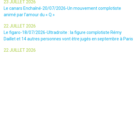
23 JUILLET 2026
Le canars Enchaîné-20/07/2026-Un mouvement complotiste
animé par l’amour du « Q »
22 JUILLET 2026
Le figaro-18/07/2026-Ultradroite : la figure complotiste Rémy
Daillet et 14 autres personnes vont être jugés en septembre à Paris
22 JUILLET 2026
La libre-19/07/2026-Andrew Tate, le gourou masculiniste rattrapé
par la justice
22 JUILLET 2026
Nice Matin-16/07/2026-« Ce qui est impressionnant, c’est leur
capacité à influer sur les gens » : le patron des gendarmes raconte
l’emprise sectaire qui régnait lors des cérémonies chamaniques
dans la région de Nice
Restons connectés