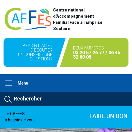
Centre national
d'Accompagnement
Familial Face à l'Emprise
Sectaire
BESOIN D'AIDE ?
DEUX NUMÉROS
D'ÉCOUTE ?
03 20 57 26 77 / 06 45
UN CONSEIL ? UNE
32 60 05
QUESTION ?
Menu
Le CAFFES
FAIRE UN DON
a besoin de vous