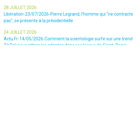
28 JUILLET 2026
Libération-23/07/2026-Pierre Legrand, l'homme qui "ne contracte
pas", se présente à la présidentielle
24 JUILLET 2026
Actu.Fr-14/05/2026-Comment la scientologie surfe sur une trend
TikTok pour attirer les adeptes dans ses locaux de Saint -Denis
23 JUILLET 2026
Le canars Enchaîné-20/07/2026-Un mouvement complotiste
animé par l’amour du « Q »
22 JUILLET 2026
Le figaro-18/07/2026-Ultradroite : la figure complotiste Rémy
Daillet et 14 autres personnes vont être jugés en septembre à Paris
22 JUILLET 2026
La libre-19/07/2026-Andrew Tate, le gourou masculiniste rattrapé
par la justice
22 JUILLET 2026
Nice Matin-16/07/2026-« Ce qui est impressionnant, c’est leur