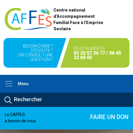
Centre national
d'Accompagnement
Familial Face à l'Emprise
Sectaire
BESOIN D'AIDE ?
DEUX NUMÉROS
D'ÉCOUTE ?
03 20 57 26 77 / 06 45
UN CONSEIL ? UNE
32 60 05
QUESTION ?
Menu
Le CAFFES
FAIRE UN DON
a besoin de vous