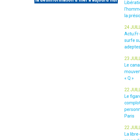
la désinformation d’hier à aujourd’hui
Libérat
l'homme
la prési
24 JUIL
Actu.Fr
surfe su
adeptes
23 JUIL
Le cana
mouveme
« Q »
22 JUIL
Le figar
complot
personn
Paris
22 JUIL
La libr