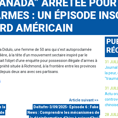
CANADA” ARRÊTÉE POUR
ARMES : UN ÉPISODE INS
RD AMÉRICAIN
PU
RÉ
na Didulo, une femme de 50 ans qui s’est autoproclamée
ière, à la tête d’un mouvement sectaire inspiré par le
t l’objet d’une enquête pour possession illégale d’armes à
31 JUIL
opriété située à Richmond, à la frontière entre les provinces
Journal
 depuis deux ans avec ses partisans.
la peur,
"trauma
i
31 JUIL
Actu or
controv
Article suivant >>
chinois
 la
Deltafm-3/09/2025- Episode 6 : Fake
 de
News : Comprendre les mécanismes de
28 JUIL