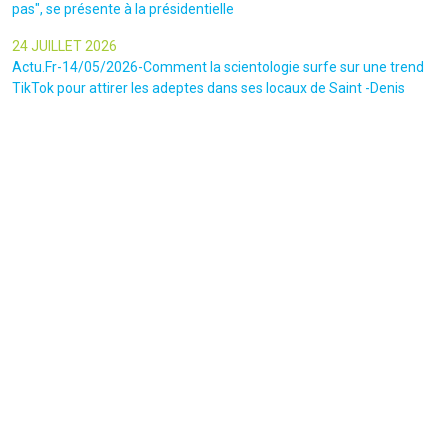
pas", se présente à la présidentielle
24 JUILLET 2026
Actu.Fr-14/05/2026-Comment la scientologie surfe sur une trend
TikTok pour attirer les adeptes dans ses locaux de Saint -Denis
23 JUILLET 2026
Le canars Enchaîné-20/07/2026-Un mouvement complotiste
animé par l’amour du « Q »
22 JUILLET 2026
Le figaro-18/07/2026-Ultradroite : la figure complotiste Rémy
Daillet et 14 autres personnes vont être jugés en septembre à Paris
22 JUILLET 2026
La libre-19/07/2026-Andrew Tate, le gourou masculiniste rattrapé
par la justice
22 JUILLET 2026
Nice Matin-16/07/2026-« Ce qui est impressionnant, c’est leur
capacité à influer sur les gens » : le patron des gendarmes raconte
l’emprise sectaire qui régnait lors des cérémonies chamaniques
dans la région de Nice