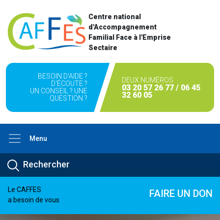
Centre national
d'Accompagnement
Familial Face à l'Emprise
Sectaire
BESOIN D'AIDE ?
DEUX NUMÉROS
D'ÉCOUTE ?
03 20 57 26 77 / 06 45
UN CONSEIL ? UNE
32 60 05
QUESTION ?
Menu
Le CAFFES
FAIRE UN DON
a besoin de vous