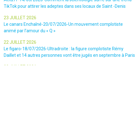
TikTok pour attirer les adeptes dans ses locaux de Saint -Denis
23 JUILLET 2026
Le canars Enchaîné-20/07/2026-Un mouvement complotiste
animé par l’amour du « Q »
22 JUILLET 2026
Le figaro-18/07/2026-Ultradroite : la figure complotiste Rémy
Daillet et 14 autres personnes vont être jugés en septembre à Paris
22 JUILLET 2026
La libre-19/07/2026-Andrew Tate, le gourou masculiniste rattrapé
par la justice
22 JUILLET 2026
Nice Matin-16/07/2026-« Ce qui est impressionnant, c’est leur
capacité à influer sur les gens » : le patron des gendarmes raconte
l’emprise sectaire qui régnait lors des cérémonies chamaniques
dans la région de Nice