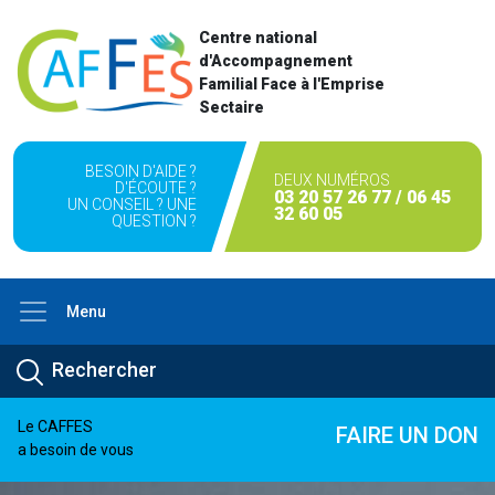
Centre national
d'Accompagnement
Familial Face à l'Emprise
Sectaire
BESOIN D'AIDE ?
DEUX NUMÉROS
D'ÉCOUTE ?
03 20 57 26 77 / 06 45
UN CONSEIL ? UNE
32 60 05
QUESTION ?
Menu
Le CAFFES
FAIRE UN DON
a besoin de vous