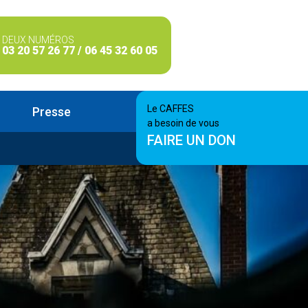
DEUX NUMÉROS
03 20 57 26 77 / 06 45 32 60 05
Le CAFFES
Presse
a besoin de vous
FAIRE UN DON