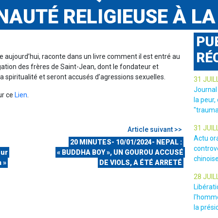
AUTÉ RELIGIEUSE À LA
PU
RÉ
 aujourd’hui, raconte dans un livre comment il est entré au
tion des frères de Saint-Jean, dont le fondateur et
 spiritualité et seront accusés d’agressions sexuelles.
31 JUIL
Journal
sur ce
Lien
.
la peur,
"trauma
31 JUIL
Article suivant >>
Actu or
20 MINUTES- 10/01/2024- NEPAL :
controv
eur
« BUDDHA BOY », UN GOUROU ACCUSÉ
chinois
 »
DE VIOLS, A ÉTÉ ARRETÉ
28 JUIL
Libérat
l'homme
la prési