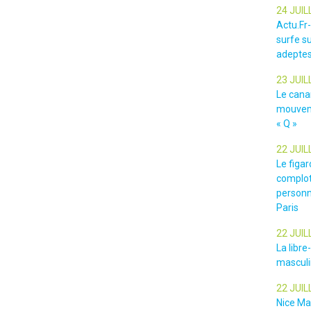
24 JUIL
Actu.Fr
surfe su
adeptes
23 JUIL
Le cana
mouveme
« Q »
22 JUIL
Le figar
complot
personn
Paris
22 JUIL
La libr
masculin
22 JUIL
Nice Ma