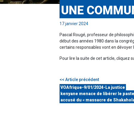
UNE COMMUN
17 janvier 2024
Pascal Rougé, professeur de philosophie
début des années 1980 dans la congréga
certains responsables vont en dévoyer la
Pour lire la suite de cet article, cliquez 
<< Article précédent
VOAfrique-9/01/2024-La justice
kenyane menace de libérer le past
accusé du « massacre de Shakahola