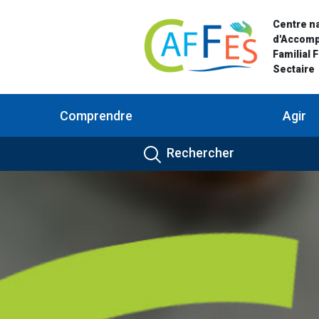
Centre na
d'Accom
Familial 
Sectaire
Comprendre
Agir