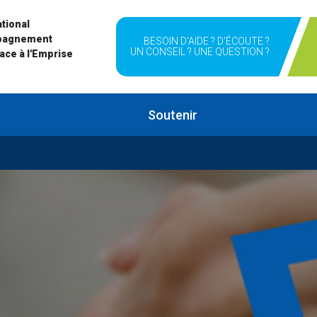
tional
pagnement
BESOIN D'AIDE ? D'ÉCOUTE ?
UN CONSEIL ? UNE QUESTION ?
Face à l'Emprise
Soutenir