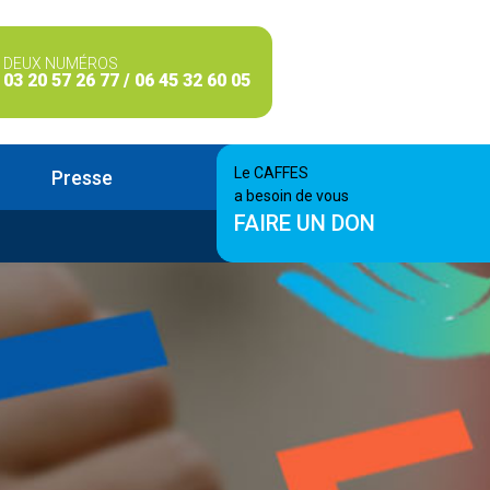
DEUX NUMÉROS
03 20 57 26 77 / 06 45 32 60 05
Le CAFFES
Presse
a besoin de vous
FAIRE UN DON