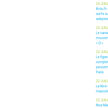
24 JUIL
Actu.Fr
surfe su
adeptes
23 JUIL
Le cana
mouveme
« Q »
22 JUIL
Le figar
complot
personn
Paris
22 JUIL
La libr
masculin
22 JUIL
Nice Ma