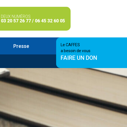
DEUX NUMÉROS
03 20 57 26 77 / 06 45 32 60 05
Le CAFFES
Presse
a besoin de vous
FAIRE UN DON