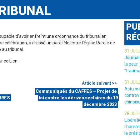
TRIBUNAL
PU
RÉ
oupable d’avoir enfreint une ordonnance du tribunal en
e célébration, a dressé un parallèle entre l’Église Parole de
 au tribunal.
31 JUIL
Journal
ur ce Lien.
la peur,
"trauma
31 JUIL
Article suivant >>
Actu or
Communiqués du CAFFES – Projet de
controv
IRES
loi contre les dérives sectaires du 19
chinois
décembre 2023
28 JUIL
Libérat
l'homme
la prési