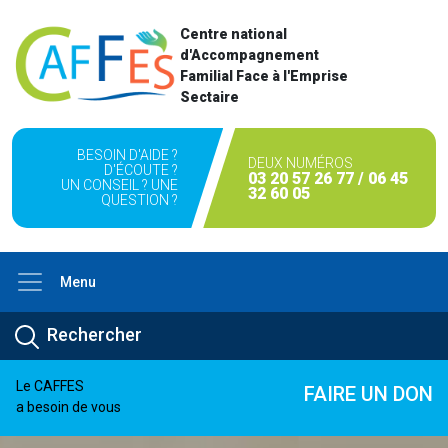
Centre national
d'Accompagnement
Familial Face à l'Emprise
Sectaire
BESOIN D'AIDE ?
DEUX NUMÉROS
D'ÉCOUTE ?
03 20 57 26 77 / 06 45
UN CONSEIL ? UNE
32 60 05
QUESTION ?
Menu
Le CAFFES
FAIRE UN DON
a besoin de vous