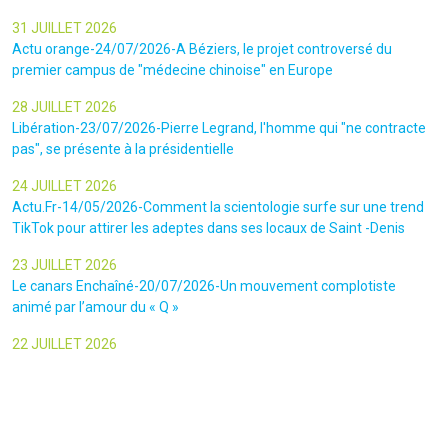
31 JUILLET 2026
Actu orange-24/07/2026-A Béziers, le projet controversé du
premier campus de "médecine chinoise" en Europe
28 JUILLET 2026
Libération-23/07/2026-Pierre Legrand, l'homme qui "ne contracte
pas", se présente à la présidentielle
24 JUILLET 2026
Actu.Fr-14/05/2026-Comment la scientologie surfe sur une trend
TikTok pour attirer les adeptes dans ses locaux de Saint -Denis
23 JUILLET 2026
Le canars Enchaîné-20/07/2026-Un mouvement complotiste
animé par l’amour du « Q »
22 JUILLET 2026
Le figaro-18/07/2026-Ultradroite : la figure complotiste Rémy
Daillet et 14 autres personnes vont être jugés en septembre à Paris
22 JUILLET 2026
La libre-19/07/2026-Andrew Tate, le gourou masculiniste rattrapé