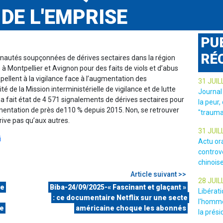
 DE L'EMPRISE
PU
RÉ
nautés soupçonnées de dérives sectaires dans la région
à Montpellier et Avignon pour des faits de viols et d’abus
ppellent à la vigilance face à l’augmentation des
31 JUIL
té de la Mission interministérielle de vigilance et de lutte
Journal
 a fait état de 4 571 signalements de dérives sectaires pour
la peur,
mentation de près de110 % depuis 2015. Non, se retrouver
"trauma
ive pas qu’aux autres.
31 JUIL
i
Actu or
controv
chinois
Article suivant >>
28 JUIL
de
Biba-24/09/2025-« Fascinant et glaçant »
Libérat
: ce documentaire Netflix sur une secte
l'homme
ve
américaine choque les abonnés
la prési