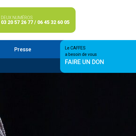
DEUX NUMÉROS
03 20 57 26 77 / 06 45 32 60 05
Le CAFFES
Presse
a besoin de vous
FAIRE UN DON