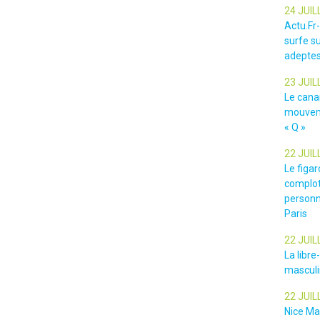
24 JUIL
Actu.Fr
surfe su
adeptes
23 JUIL
Le cana
mouveme
« Q »
22 JUIL
Le figar
complot
personn
Paris
22 JUIL
La libr
masculin
22 JUIL
Nice Ma