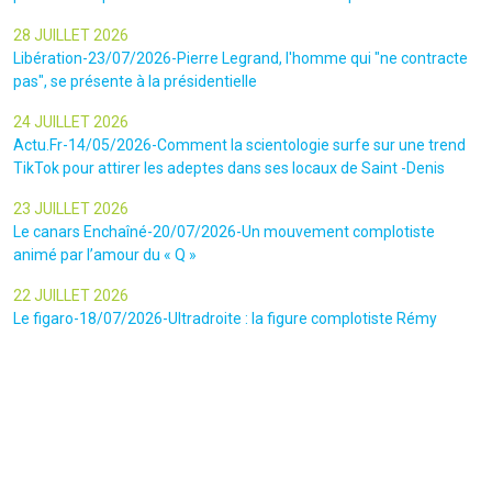
28 JUILLET 2026
Libération-23/07/2026-Pierre Legrand, l'homme qui "ne contracte
pas", se présente à la présidentielle
24 JUILLET 2026
Actu.Fr-14/05/2026-Comment la scientologie surfe sur une trend
TikTok pour attirer les adeptes dans ses locaux de Saint -Denis
23 JUILLET 2026
Le canars Enchaîné-20/07/2026-Un mouvement complotiste
animé par l’amour du « Q »
22 JUILLET 2026
Le figaro-18/07/2026-Ultradroite : la figure complotiste Rémy
Daillet et 14 autres personnes vont être jugés en septembre à Paris
22 JUILLET 2026
La libre-19/07/2026-Andrew Tate, le gourou masculiniste rattrapé
par la justice
22 JUILLET 2026