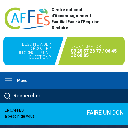
Centre national
d'Accompagnement
Familial Face à l'Emprise
Sectaire
BESOIN D'AIDE ?
DEUX NUMÉROS
D'ÉCOUTE ?
03 20 57 26 77 / 06 45
UN CONSEIL ? UNE
32 60 05
QUESTION ?
Menu
Le CAFFES
FAIRE UN DON
a besoin de vous