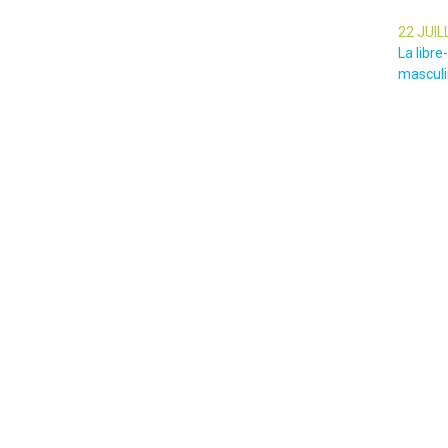
22 JUIL
La libr
masculin
22 JUIL
Nice Ma
impressi
les gen
l’empris
cérémon
Nice
Suivez nos actions