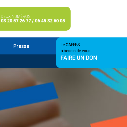
DEUX NUMÉROS
03 20 57 26 77 / 06 45 32 60 05
Le CAFFES
Presse
a besoin de vous
FAIRE UN DON