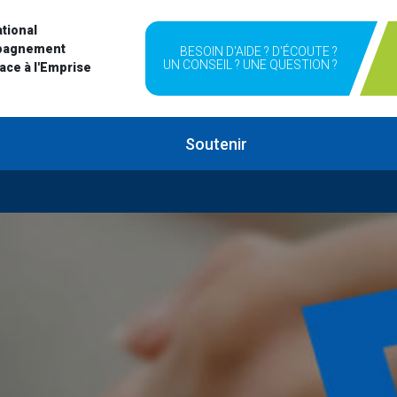
tional
pagnement
BESOIN D'AIDE ? D'ÉCOUTE ?
UN CONSEIL ? UNE QUESTION ?
Face à l'Emprise
Soutenir