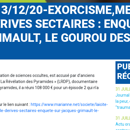
3/12/20-EXORCISME,M
ERIVES SECTAIRES : EN
IMAULT, LE GOUROU DE
PU
RÉ
iation de sciences occultes, est accusé par d’anciens
 « La Révélation des Pyramides » (LRDP), documentaire
yramides, il a réuni 108 000 € pour un épisode 2 qui n’a
31 JUIL
Journal
la peur,
ur le lien suivant :
https://www.marianne.net/societe/laicite-
"trauma
le-derives-sectaires-enquete-sur-jacques-grimault-le-
31 JUIL
Actu or