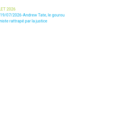
LET 2026
e-19/07/2026-Andrew Tate, le gourou
iste rattrapé par la justice
LET 2026
tin-16/07/2026-« Ce qui est
onnant, c’est leur capacité à influer sur
s » : le patron des gendarmes raconte
e sectaire qui régnait lors des
ies chamaniques dans la région de