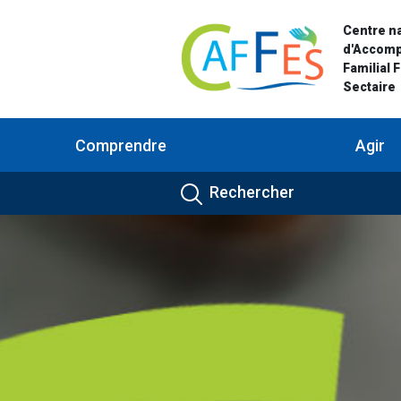
Centre na
d'Accom
Familial 
Sectaire
Comprendre
Agir