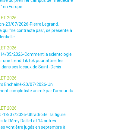
ersé du premier campus de "médecine
e" en Europe
LET 2026
ion-23/07/2026-Pierre Legrand,
 qui "ne contracte pas", se présente à
dentielle
LET 2026
-14/05/2026-Comment la scientologie
r une trend TikTok pour attirer les
 dans ses locaux de Saint -Denis
LET 2026
rs Enchaîné-20/07/2026-Un
nt complotiste animé par l’amour du
LET 2026
o-18/07/2026-Ultradroite : la figure
iste Rémy Daillet et 14 autres
es vont être jugés en septembre à