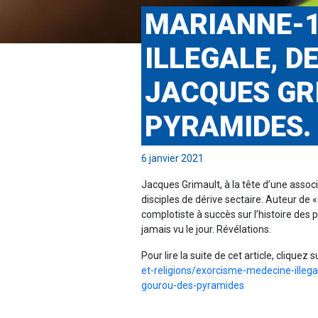
MARIANNE-1
ILLEGALE, D
JACQUES GR
PYRAMIDES.
6 janvier 2021
Jacques Grimault, à la tête d’une assoc
disciples de dérive sectaire. Auteur de
complotiste à succès sur l’histoire des p
jamais vu le jour. Révélations.
Pour lire la suite de cet article, cliquez s
et-religions/exorcisme-medecine-illega
gourou-des-pyramides