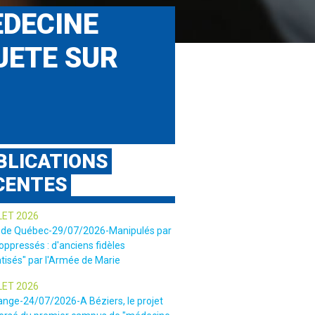
EDECINE
QUETE SUR
S
BLICATIONS
CENTES
LET 2026
 de Québec-29/07/2026-Manipulés par
 oppressés : d'anciens fidèles
tisés" par l'Armée de Marie
LET 2026
ange-24/07/2026-A Béziers, le projet