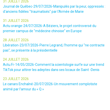
31 JUILLET 2026
Journal de Québec-29/07/2026-Manipulés par la peur, oppressés :
d'anciens fidèles "traumatisés" par l'Armée de Marie
31 JUILLET 2026
Actu orange-24/07/2026-A Béziers, le projet controversé du
premier campus de "médecine chinoise" en Europe
28 JUILLET 2026
Libération-23/07/2026-Pierre Legrand, l'homme qui "ne contracte
pas", se présente à la présidentielle
24 JUILLET 2026
Actu.Fr-14/05/2026-Comment la scientologie surfe sur une trend
TikTok pour attirer les adeptes dans ses locaux de Saint -Denis
23 JUILLET 2026
Le canars Enchaîné-20/07/2026-Un mouvement complotiste
animé par l’amour du « Q »
22 JUILLET 2026
Le figaro-18/07/2026-Ultradroite : la figure complotiste Rémy
Daillet et 14 autres personnes vont être jugés en septembre à Paris