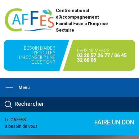
Centre national
d'Accompagnement
Familial Face à l'Emprise
Sectaire
BESOIN D'AIDE ?
DEUX NUMÉROS
D'ÉCOUTE ?
03 20 57 26 77 / 06 45
UN CONSEIL ? UNE
32 60 05
QUESTION ?
Menu
Le CAFFES
FAIRE UN DON
a besoin de vous