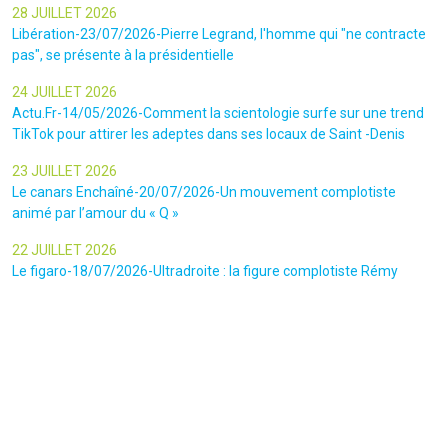
28 JUILLET 2026
Libération-23/07/2026-Pierre Legrand, l'homme qui "ne contracte
pas", se présente à la présidentielle
24 JUILLET 2026
Actu.Fr-14/05/2026-Comment la scientologie surfe sur une trend
TikTok pour attirer les adeptes dans ses locaux de Saint -Denis
23 JUILLET 2026
Le canars Enchaîné-20/07/2026-Un mouvement complotiste
animé par l’amour du « Q »
22 JUILLET 2026
Le figaro-18/07/2026-Ultradroite : la figure complotiste Rémy
Daillet et 14 autres personnes vont être jugés en septembre à Paris
22 JUILLET 2026
La libre-19/07/2026-Andrew Tate, le gourou masculiniste rattrapé
par la justice
22 JUILLET 2026
Nice Matin-16/07/2026-« Ce qui est impressionnant, c’est leur