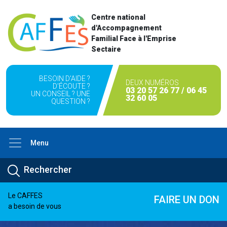
Centre national
d'Accompagnement
Familial Face à l'Emprise
Sectaire
BESOIN D'AIDE ?
DEUX NUMÉROS
D'ÉCOUTE ?
03 20 57 26 77 / 06 45
UN CONSEIL ? UNE
32 60 05
QUESTION ?
Menu
Le CAFFES
FAIRE UN DON
a besoin de vous