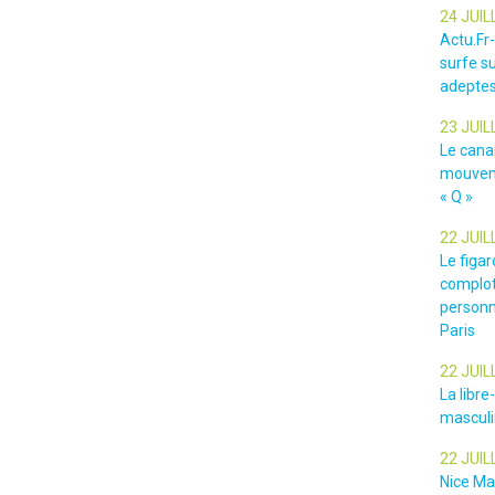
24 JUIL
Actu.Fr
surfe su
adeptes
23 JUIL
Le cana
mouveme
« Q »
22 JUIL
Le figar
complot
personn
Paris
22 JUIL
La libr
masculin
22 JUIL
Nice Ma