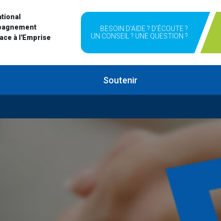
tional
pagnement
BESOIN D'AIDE ? D'ÉCOUTE ?
UN CONSEIL ? UNE QUESTION ?
Face à l'Emprise
Soutenir