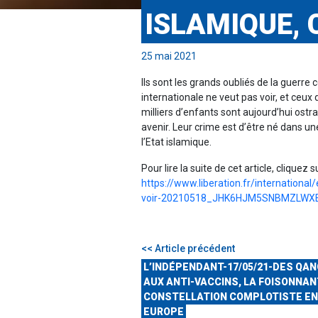
ISLAMIQUE, 
25 mai 2021
Ils sont les grands oubliés de la guerre
internationale ne veut pas voir, et ceux q
milliers d’enfants sont aujourd’hui ost
avenir. Leur crime est d’être né dans un
l’Etat islamique.
Pour lire la suite de cet article, cliquez su
https://www.liberation.fr/internationa
voir-20210518_JHK6HJM5SNBMZLWX
<< Article précédent
L’INDÉPENDANT-17/05/21-DES QA
AUX ANTI-VACCINS, LA FOISONNA
CONSTELLATION COMPLOTISTE EN
EUROPE