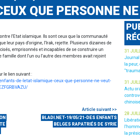
CEUX QUE PERSONNE NE
PU
RÉ
 contre l’Etat islamique. Ils sont ceux que la communauté
ue leur pays d’origine, l’Irak, rejette. Plusieurs dizaines de
racisés, emprisonnés et incapables de se construire un
31 JUIL
e famille dont l’un ou l’autre des membres avait rejoint
Journal
la peur,
"trauma
r le lien suivant :
l/enfants-de-letat-islamique-ceux-que-personne-ne-veut-
31 JUIL
EZFGRBVAZU/
Actu or
controv
chinois
Article suivant >>
28 JUIL
NON
BLADI.NET-19/05/21-DES ENFANTS
Libérat
NTE
BELGES RAPATRIÉS DE SYRIE
l'homme
la prési