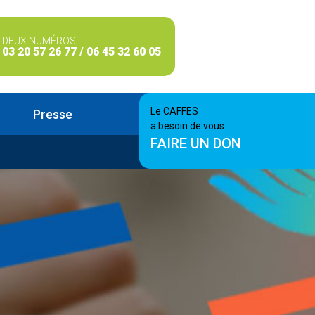
DEUX NUMÉROS
03 20 57 26 77 / 06 45 32 60 05
Le CAFFES
Presse
a besoin de vous
FAIRE UN DON