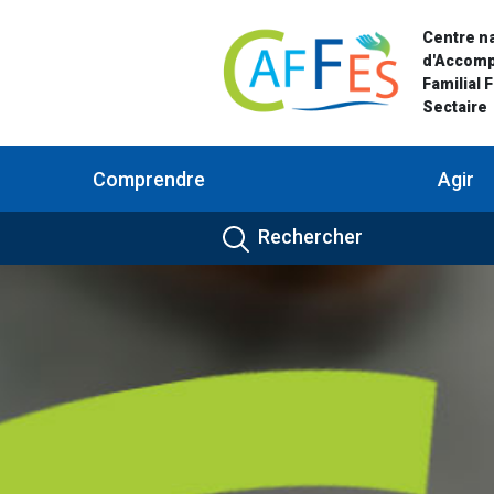
Centre na
d'Accom
Familial 
Sectaire
Comprendre
Agir