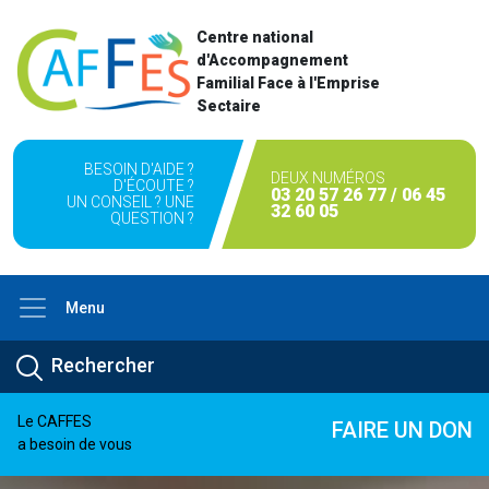
Centre national
d'Accompagnement
Familial Face à l'Emprise
Sectaire
BESOIN D'AIDE ?
DEUX NUMÉROS
D'ÉCOUTE ?
03 20 57 26 77 / 06 45
UN CONSEIL ? UNE
32 60 05
QUESTION ?
Menu
Le CAFFES
FAIRE UN DON
a besoin de vous