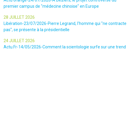
Actu orange-24/07/2026-A Béziers, le projet controversé du
premier campus de "médecine chinoise" en Europe
28 JUILLET 2026
Libération-23/07/2026-Pierre Legrand, l'homme qui "ne contracte
pas", se présente à la présidentielle
24 JUILLET 2026
Actu.Fr-14/05/2026-Comment la scientologie surfe sur une trend
TikTok pour attirer les adeptes dans ses locaux de Saint -Denis
23 JUILLET 2026
Le canars Enchaîné-20/07/2026-Un mouvement complotiste
animé par l’amour du « Q »
22 JUILLET 2026
Le figaro-18/07/2026-Ultradroite : la figure complotiste Rémy
Daillet et 14 autres personnes vont être jugés en septembre à Paris
22 JUILLET 2026
La libre-19/07/2026-Andrew Tate, le gourou masculiniste rattrapé
par la justice