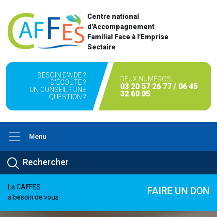
Centre national
d'Accompagnement
Familial Face à l'Emprise
Sectaire
BESOIN D'AIDE ?
DEUX NUMÉROS
D'ÉCOUTE ?
03 20 57 26 77 / 06 45
UN CONSEIL ? UNE
32 60 05
QUESTION ?
Menu
Le CAFFES
FAIRE UN DON
a besoin de vous