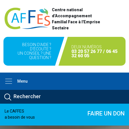
Centre national
d'Accompagnement
Familial Face à l'Emprise
Sectaire
BESOIN D'AIDE ?
DEUX NUMÉROS
D'ÉCOUTE ?
03 20 57 26 77 / 06 45
UN CONSEIL ? UNE
32 60 05
QUESTION ?
Menu
Le CAFFES
FAIRE UN DON
a besoin de vous