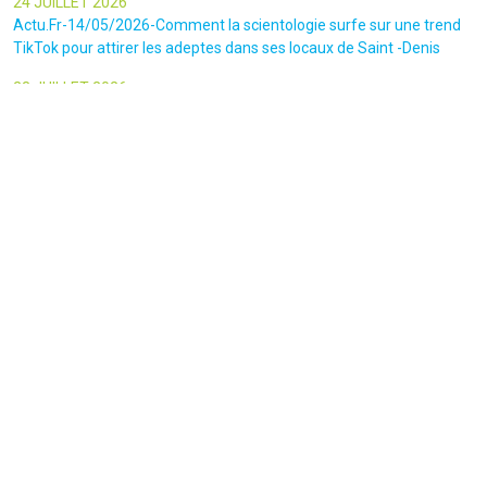
24 JUILLET 2026
Actu.Fr-14/05/2026-Comment la scientologie surfe sur une trend
TikTok pour attirer les adeptes dans ses locaux de Saint -Denis
23 JUILLET 2026
Le canars Enchaîné-20/07/2026-Un mouvement complotiste
animé par l’amour du « Q »
22 JUILLET 2026
Le figaro-18/07/2026-Ultradroite : la figure complotiste Rémy
Daillet et 14 autres personnes vont être jugés en septembre à Paris
22 JUILLET 2026
La libre-19/07/2026-Andrew Tate, le gourou masculiniste rattrapé
par la justice
22 JUILLET 2026
Nice Matin-16/07/2026-« Ce qui est impressionnant, c’est leur
capacité à influer sur les gens » : le patron des gendarmes raconte
l’emprise sectaire qui régnait lors des cérémonies chamaniques
dans la région de Nice