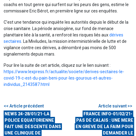
coachs en tout genre qui surfent sur les peurs des gens, estime le
commissaire Eric Bérot, en première ligne sur ces enquêtes.
C’est une tendance qui inquiète les autorités depuis le début de la
crise sanitaire. La période anxiogène, sur fond de menace
planétaire liée à la santé, a renforcé les risques liés aux
dérives
sectaires
. La Miviludes, la mission interministérielle de lutte et de
vigilance contre ces dérives, a dénombré pas moins de 500
signalements depuis mars.
Pour lire la suite de cet article, cliquez sur le lien suivant :
https://www.lexpress.fr/actualite/societe/derives-sectaires-le-
covid-19-c-est-du-pain-beni-pour-les-gourous-et-autres-
individus_2143587.html
<< Article précédent
Article suivant >>
NEWS 24-28/01/21-LA
FRANCE INFO-01/02/21-
POLICE EQUATORIENNE
PAS DE CALAIS : UNE MERE
FAIT UNE DESCENTE DANS
EN GREVE DE LA FAIM POUR
UNE CLINIQUE DE
DEMANDER LE