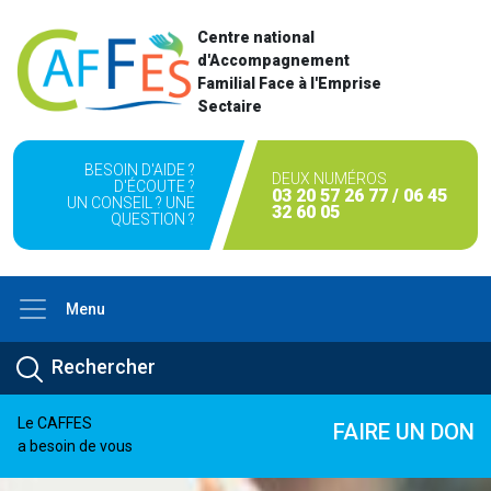
Centre national
d'Accompagnement
Familial Face à l'Emprise
Sectaire
BESOIN D'AIDE ?
DEUX NUMÉROS
D'ÉCOUTE ?
03 20 57 26 77 / 06 45
UN CONSEIL ? UNE
32 60 05
QUESTION ?
Menu
Le CAFFES
FAIRE UN DON
a besoin de vous