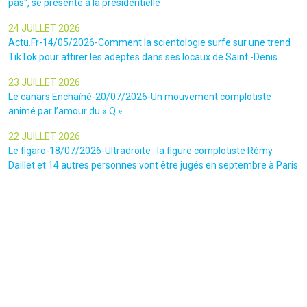
pas", se présente à la présidentielle
24 JUILLET 2026
Actu.Fr-14/05/2026-Comment la scientologie surfe sur une trend
TikTok pour attirer les adeptes dans ses locaux de Saint -Denis
23 JUILLET 2026
Le canars Enchaîné-20/07/2026-Un mouvement complotiste
animé par l’amour du « Q »
22 JUILLET 2026
Le figaro-18/07/2026-Ultradroite : la figure complotiste Rémy
Daillet et 14 autres personnes vont être jugés en septembre à Paris
22 JUILLET 2026
La libre-19/07/2026-Andrew Tate, le gourou masculiniste rattrapé
par la justice
22 JUILLET 2026
Nice Matin-16/07/2026-« Ce qui est impressionnant, c’est leur
capacité à influer sur les gens » : le patron des gendarmes raconte
l’emprise sectaire qui régnait lors des cérémonies chamaniques
dans la région de Nice