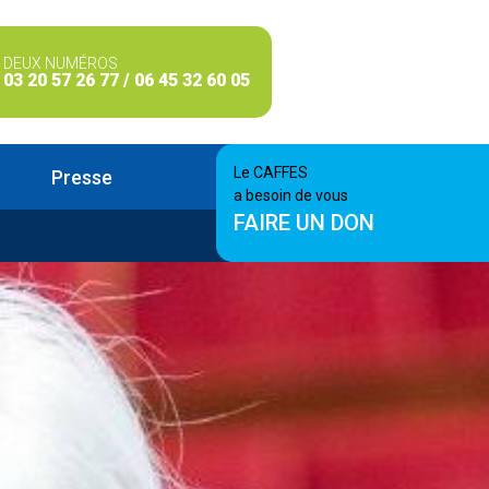
DEUX NUMÉROS
03 20 57 26 77 / 06 45 32 60 05
Le CAFFES
Presse
a besoin de vous
FAIRE UN DON