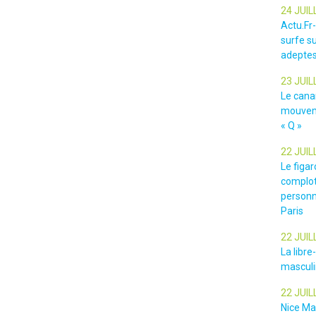
24 JUIL
Actu.Fr
surfe su
adeptes
23 JUIL
Le cana
mouveme
« Q »
22 JUIL
Le figar
complot
personn
Paris
22 JUIL
La libr
masculin
22 JUIL
Nice Ma