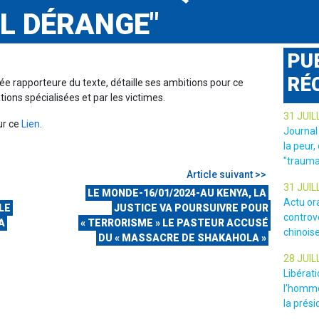
IL DÉRANGE"
PU
RÉ
e rapporteure du texte, détaille ses ambitions pour ce
ations spécialisées et par les victimes.
31 JUIL
sur ce
Lien
.
Journal
la peur,
"trauma
Article suivant >>
31 JUIL
LE MONDE-16/01/2024-AU KENYA, LA
Actu or
LE
JUSTICE VA POURSUIVRE POUR
controv
A
« TERRORISME » LE PASTEUR ACCUSÉ
chinois
DU « MASSACRE DE SHAKAHOLA »
28 JUIL
Libérat
l'homme
la prési