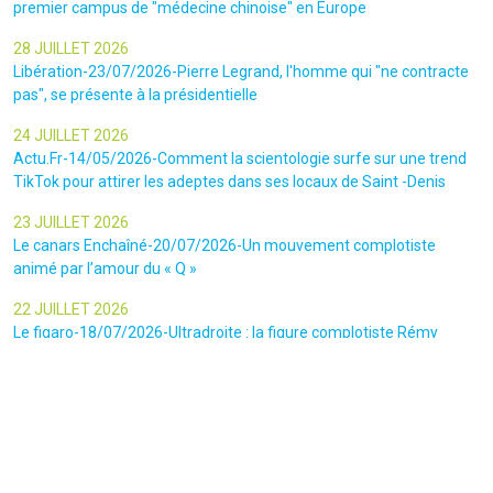
premier campus de "médecine chinoise" en Europe
28 JUILLET 2026
Libération-23/07/2026-Pierre Legrand, l'homme qui "ne contracte
pas", se présente à la présidentielle
24 JUILLET 2026
Actu.Fr-14/05/2026-Comment la scientologie surfe sur une trend
TikTok pour attirer les adeptes dans ses locaux de Saint -Denis
23 JUILLET 2026
Le canars Enchaîné-20/07/2026-Un mouvement complotiste
animé par l’amour du « Q »
22 JUILLET 2026
Le figaro-18/07/2026-Ultradroite : la figure complotiste Rémy
Daillet et 14 autres personnes vont être jugés en septembre à Paris
22 JUILLET 2026
La libre-19/07/2026-Andrew Tate, le gourou masculiniste rattrapé
par la justice
22 JUILLET 2026