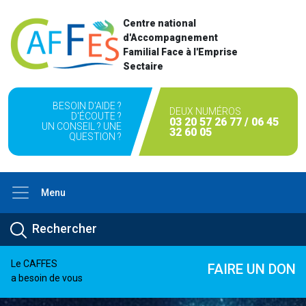
Centre national
d'Accompagnement
Familial Face à l'Emprise
Sectaire
BESOIN D'AIDE ?
DEUX NUMÉROS
D'ÉCOUTE ?
03 20 57 26 77 / 06 45
UN CONSEIL ? UNE
32 60 05
QUESTION ?
Menu
Le CAFFES
FAIRE UN DON
a besoin de vous