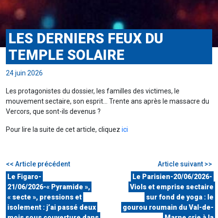
LES DERNIERS FEUX DU
TEMPLE SOLAIRE
24 juin 2026
Les protagonistes du dossier, les familles des victimes, le
mouvement sectaire, son esprit… Trente ans après le massacre du
Vercors, que sont-ils devenus ?
Pour lire la suite de cet article, cliquez
ici
<< Article précédent
Article suivant >>
Le Figaro-
Le Parisien-20/06/2026-
21/06/2026-« Pyramide »,
Viols et emprise sectaire
« secte », pressions et
sur fond de yoga : le
isolement : j’ai passé deux
gourou roumain du Val-de-
mois sous couverture dans
Marne crie à la