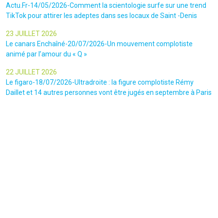
Actu.Fr-14/05/2026-Comment la scientologie surfe sur une trend
TikTok pour attirer les adeptes dans ses locaux de Saint -Denis
23 JUILLET 2026
Le canars Enchaîné-20/07/2026-Un mouvement complotiste
animé par l’amour du « Q »
22 JUILLET 2026
Le figaro-18/07/2026-Ultradroite : la figure complotiste Rémy
Daillet et 14 autres personnes vont être jugés en septembre à Paris
22 JUILLET 2026
La libre-19/07/2026-Andrew Tate, le gourou masculiniste rattrapé
par la justice
22 JUILLET 2026
Nice Matin-16/07/2026-« Ce qui est impressionnant, c’est leur
capacité à influer sur les gens » : le patron des gendarmes raconte
l’emprise sectaire qui régnait lors des cérémonies chamaniques
dans la région de Nice