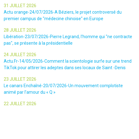
31 JUILLET 2026
Actu orange-24/07/2026-A Béziers, le projet controversé du
premier campus de "médecine chinoise" en Europe
28 JUILLET 2026
Libération-23/07/2026-Pierre Legrand, l'homme qui "ne contracte
pas", se présente à la présidentielle
24 JUILLET 2026
Actu.Fr-14/05/2026-Comment la scientologie surfe sur une trend
TikTok pour attirer les adeptes dans ses locaux de Saint -Denis
23 JUILLET 2026
Le canars Enchaîné-20/07/2026-Un mouvement complotiste
animé par l’amour du « Q »
22 JUILLET 2026
Le figaro-18/07/2026-Ultradroite : la figure complotiste Rémy
Daillet et 14 autres personnes vont être jugés en septembre à Paris
22 JUILLET 2026
La libre-19/07/2026-Andrew Tate, le gourou masculiniste rattrapé