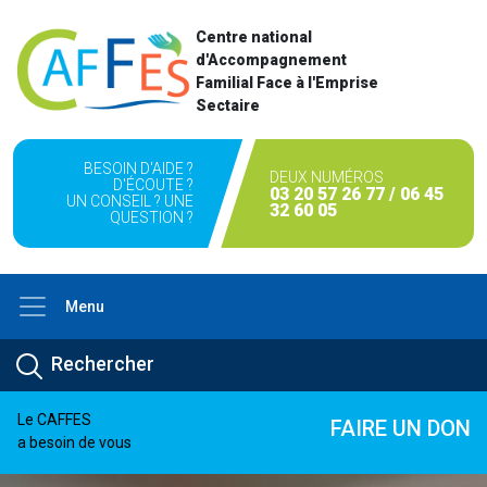
Centre national
d'Accompagnement
Familial Face à l'Emprise
Sectaire
BESOIN D'AIDE ?
DEUX NUMÉROS
D'ÉCOUTE ?
03 20 57 26 77 / 06 45
UN CONSEIL ? UNE
32 60 05
QUESTION ?
Menu
Le CAFFES
FAIRE UN DON
a besoin de vous